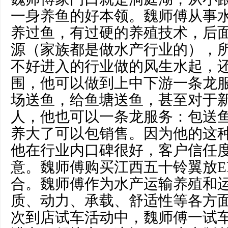
一身养鱼的好本领。魏师傅从事水
养过鱼，有过硬的养殖技术，后
源（家族都是做水产行业的），
不好进入的行业做的风生水起，
围，他可以做到上中下游一条龙
场送鱼，给鱼塘送鱼，甚至对于
人，他也可以一条龙服务：包送
养大了可以包销售。因为他的这
他在行业内口碑很好，客户信任
意。魏师傅购买江西五十铃翼放E
合。魏师傅作为水产运输养殖和
质、动力、承载、舒适性等各方
次到店试车活动中，魏师傅一试车