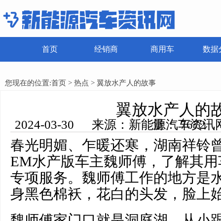
首页
经销商
商用车
数据
您现在的位置:
首页
>
热点
> 翼放水产人的故事
翼放水产人的
2024-03-30 来源：新能源汽车资讯网 编辑：田田 浏览量： 7672
春光明媚、乍暖还寒，湖南祥铃
EM水产版车主魏师傅，了解其用
专项服务。魏师傅工作的地方是
身黑色棉袄，花白的头发，脸上
魏师傅家门口就是洞庭湖，从小