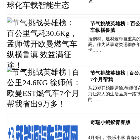
议……
节气挑战英雄榜：百公里
车纵横鲁滇
拉钢材、建材这种自重高
高。作为从事这类运输多
卡……
节气挑战英雄榜 | 百公
7个月帮我
从20岁开始跑运输,徐师傅
力让家人的生活品质一路“
的……
奇瑞小蚂蚁青春版
4月8日，“快乐小冰 青春