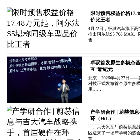
限时预售权益价格17.
价比王者
4月22日，极狐汽车旗下
推出阿尔法S5 708 MAX、
售……
卓驭首发原生多模态基
互”新纪元
北京，2026年4月27日
科技正式发布首个原生多
用……
产学研合作 | 蔚赫
环（HiL）
一、吉大汽车与蔚赫信息战略
区迎来了一场产学研的盛
简……