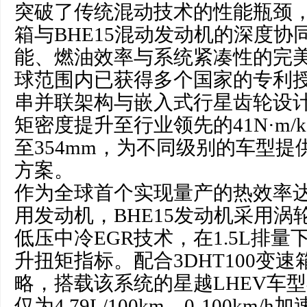
突破了传统混动技术的性能瓶颈，通
箱与BHE15混动发动机的深度协
能、燃油效率与系统紧凑性的完
球范围内已获得多个国家的专利
串并联架构与嵌入式行星齿轮设
矩密度提升至行业领先的41N·m/
至354mm，为不同级别的车型
方案。
作为全球首个实现量产的热效率达到
用发动机，BHE15发动机采用
低压中冷EGR技术，在1.5L排量下实
升扭矩指标。配合3DHT100变
略，搭载该系统的星越LHEV车型
仅为4.79L/100km，0-100km/