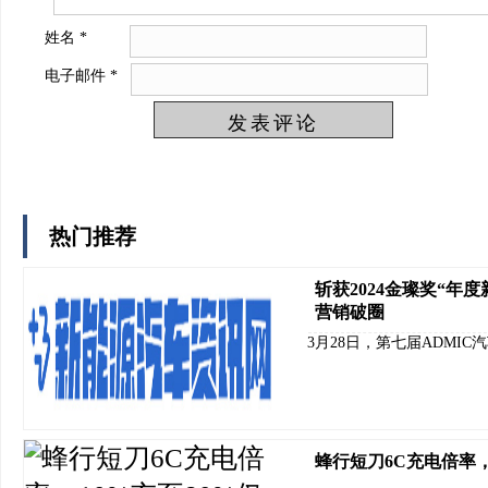
姓名
*
电子邮件
*
热门推荐
斩获2024金璨奖“年
营销破圈
3月28日，第七届ADMIC
蜂行短刀6C充电倍率，