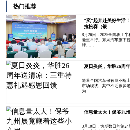
热门推荐
“奕”起奔赴美好生活！
拉松赛（银
8月26日，2025全国职
隆重举行。东风汽车旗下
牌……
夏日炎炎，华胜26周
随着全国汽车保有量不断
市场现状。其中不乏很多
为……
信息量太大！保爷九
3月10日，为期数日的第