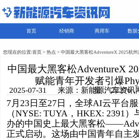
首页
经销商
商用车
数据
您现在的位置:
首页
>
热点
> 中国最大黑客松AdventureX 2025
中国最大黑客松AdventureX 
AI变革
赋能青年开发者引爆Physi
2025-07-31 来源：新能源汽车资讯网 编辑：田田 浏览量： 22276
7月23日至27日，全球AI云平
（NYSE: TUYA，HKEX: 2391）
办的中国史上最大黑客松——Advent
正式启动。这场由中国青年自主